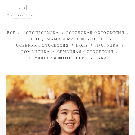
ВСЕ
ФОТОПРОГУЛКА
ГОРОДСКАЯ ФОТОСЕССИЯ
ЛЕТО
МАМА И МАЛЫШ
ОСЕНЬ
ОСЕННЯЯ ФОТОСЕССИЯ
ПОЛЕ
ПРОГУЛКА
РОМАНТИКА
СЕМЕЙНАЯ ФОТОСЕССИЯ
СТУДИЙНАЯ ФОТОСЕССИЯ
ЗАКАТ