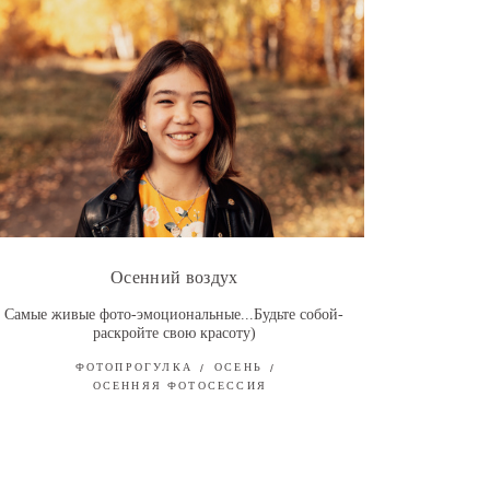
Осенний воздух
Самые живые фото-эмоциональные...Будьте собой-
раскройте свою красоту)
ФОТОПРОГУЛКА
ОСЕНЬ
ОСЕННЯЯ ФОТОСЕССИЯ