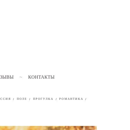
ТЗЫВЫ
КОНТАКТЫ
ЕССИЯ
ПОЛЕ
ПРОГУЛКА
РОМАНТИКА