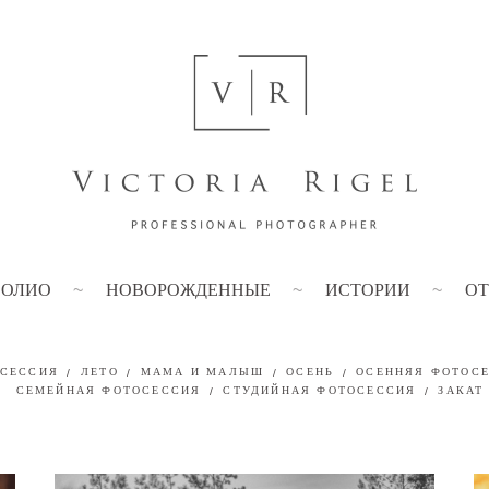
ФОЛИО
НОВОРОЖДЕННЫЕ
ИСТОРИИ
О
ОСЕССИЯ
ЛЕТО
МАМА И МАЛЫШ
ОСЕНЬ
ОСЕННЯЯ ФОТОС
СЕМЕЙНАЯ ФОТОСЕССИЯ
СТУДИЙНАЯ ФОТОСЕССИЯ
ЗАКАТ