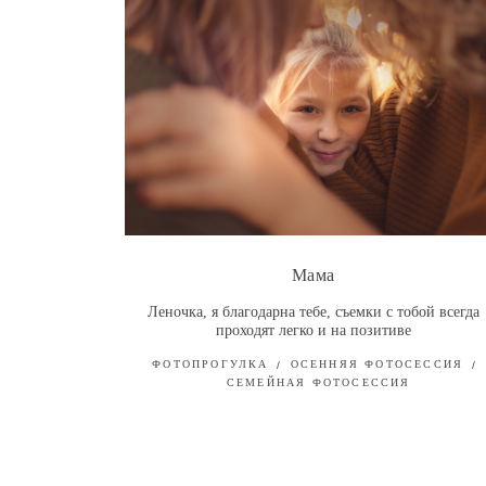
Мама
Леночка, я благодарна тебе, съемки с тобой всегда
проходят легко и на позитиве
ФОТОПРОГУЛКА
ОСЕННЯЯ ФОТОСЕССИЯ
СЕМЕЙНАЯ ФОТОСЕССИЯ